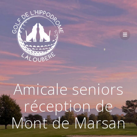
Passer
au
contenu
Amicale seniors
réception de
Mont de Marsan