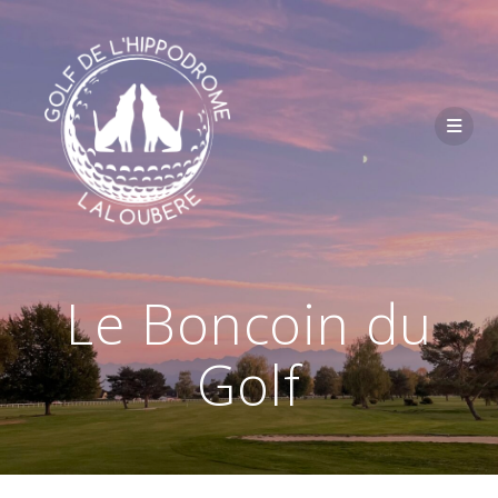
Passer
au
contenu
Le Boncoin du
Golf