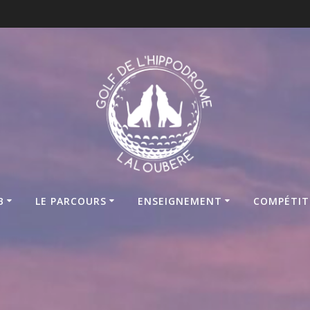
B
LE PARCOURS
ENSEIGNEMENT
COMPÉTIT