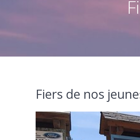
F
Fiers de nos jeune