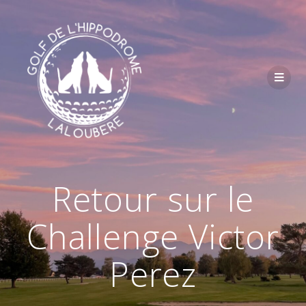
Passer
au
contenu
Retour sur le
Challenge Victor
Perez