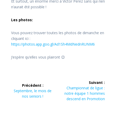
Et surtout, un énorme merci à Victor Perez sans qui rien
n’aurait été possible !
Les photos:
Vous pouvez trouver toutes les photos de dimanche en
cliquant ici :
https://photos.app.goo.gl/Ad1Sh4MdNednRUNM6
J’espère qu’elles vous plairont 😉
Navigation
Suivant :
Précédent :
de
Article
Championnat de ligue :
Article
Septembre, le mois de
suivant :
notre équipe 1 hommes
précédent :
nos seniors !
l’article
descend en Promotion