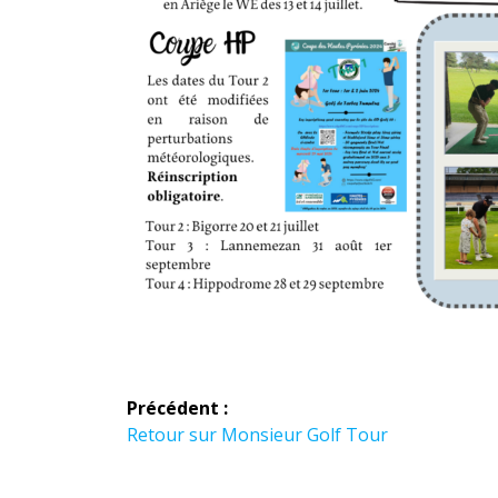
Navigation
Précédent :
de
Article
Retour sur Monsieur Golf Tour
précédent :