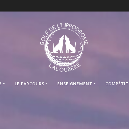
B
LE PARCOURS
ENSEIGNEMENT
COMPÉTIT