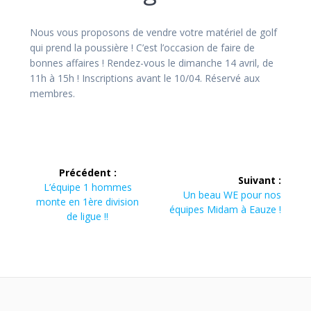
Nous vous proposons de vendre votre matériel de golf
qui prend la poussière ! C’est l’occasion de faire de
bonnes affaires ! Rendez-vous le dimanche 14 avril, de
11h à 15h ! Inscriptions avant le 10/04. Réservé aux
membres.
Navigation
Précédent :
Suivant :
de
Article
L’équipe 1 hommes
Article
Un beau WE pour nos
précédent :
monte en 1ère division
suivant :
équipes Midam à Eauze !
l’article
de ligue !!