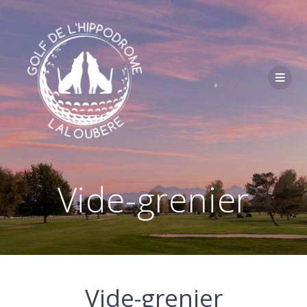
Passer
au
contenu
Vide-grenier
Vide-grenier