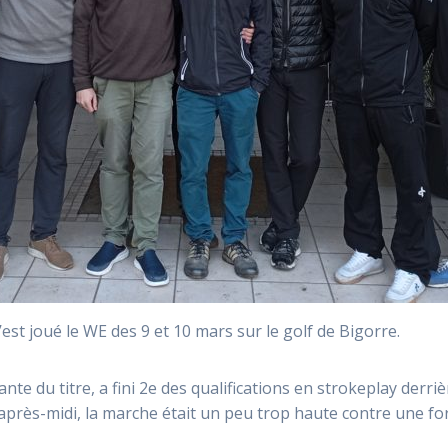
t joué le WE des 9 et 10 mars sur le golf de Bigorre.
nte du titre, a fini 2e des qualifications en strokeplay derr
L’après-midi, la marche était un peu trop haute contre une f