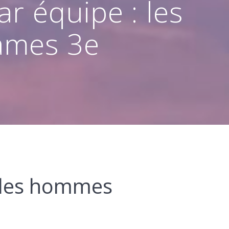
 équipe : les
dames 3e
 les hommes