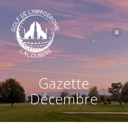
Passer
au
contenu
Gazette
Décembre