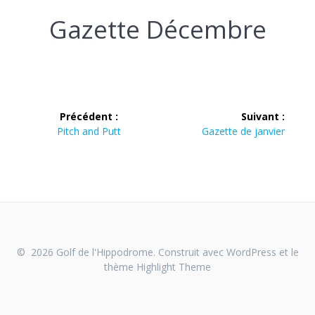
Gazette Décembre
Navigation
Précédent :
Suivant :
de
Article
Article
Pitch and Putt
Gazette de janvier
précédent :
suivant :
l’article
© 2026 Golf de l'Hippodrome. Construit avec WordPress et le
thème
Highlight Theme