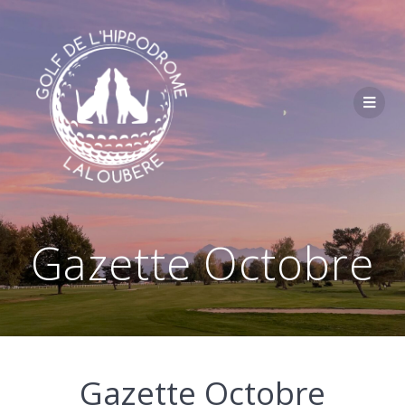
Passer
au
contenu
Gazette Octobre
Gazette Octobre