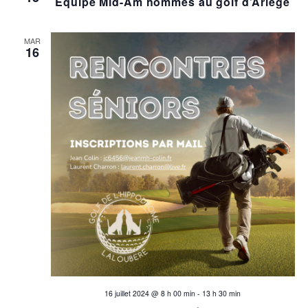
Equipe Mid-Am hommes au golf d’Ariège
MAR
16
16 juillet 2024 @ 8 h 00 min
-
13 h 30 min