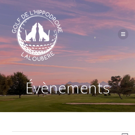
Passer
au
contenu
Évènements