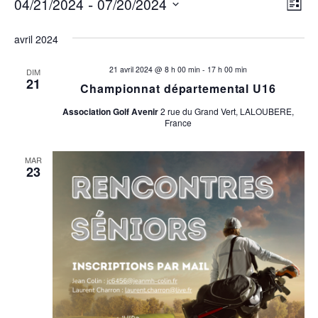
Évènements
N
 - 
N
04/21/2024
07/20/2024
Liste
Sélectionnez
a
a
une
avril 2024
v
date.
v
i
21 avril 2024 @ 8 h 00 min
-
17 h 00 min
DIM
21
Championnat départemental U16
i
g
a
Association Golf Avenir
2 rue du Grand Vert, LALOUBERE,
g
France
t
a
i
MAR
23
t
o
n
i
d
o
e
v
n
u
p
e