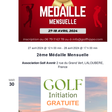
i
o
n
s
27 avril 2024 @ 12 h 00 min
-
28 avril 2024 @ 17 h 00 min
2ème Médaille Mensuelle
Association Golf Avenir
2 rue du Grand Vert, LALOUBERE,
France
MAR
30