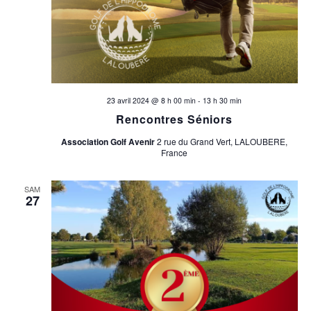
a
s
É
r
v
c
è
o
n
23 avril 2024 @ 8 h 00 min
-
13 h 30 min
Rencontres Séniors
e
n
m
Association Golf Avenir
2 rue du Grand Vert, LALOUBERE,
France
s
e
u
n
SAM
27
t
l
t
a
t