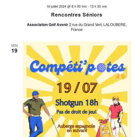
a
s
16 juillet 2024 @ 8 h 00 min
-
13 h 30 min
Rencontres Séniors
É
r
v
Association Golf Avenir
2 rue du Grand Vert, LALOUBERE,
c
France
è
o
n
VEN
19
e
n
m
s
e
u
n
t
l
t
a
t