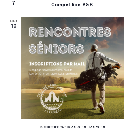
7
Compétition V&B
MAR
10
10 septembre 2024 @ 8 h 00 min
-
13 h 30 min