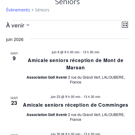
Séniors
Évènements
Séniors
Évènements
N
N
À venir
Liste
Sélectionnez
a
a
une
juin 2026
v
date.
v
i
juin 9 @ 9 h 00 min
-
13 h 30 min
MAR
9
Amicale seniors réception de Mont de
i
g
Marsan
a
g
Association Golf Avenir
2 rue du Grand Vert, LALOUBERE,
t
France
a
i
juin 23 @ 9 h 00 min
-
13 h 30 min
MAR
t
o
23
Amicale seniors réception de Comminges
n
i
Association Golf Avenir
2 rue du Grand Vert, LALOUBERE,
d
France
o
e
juin 30 @ 9 h 00 min
-
13 h 30 min