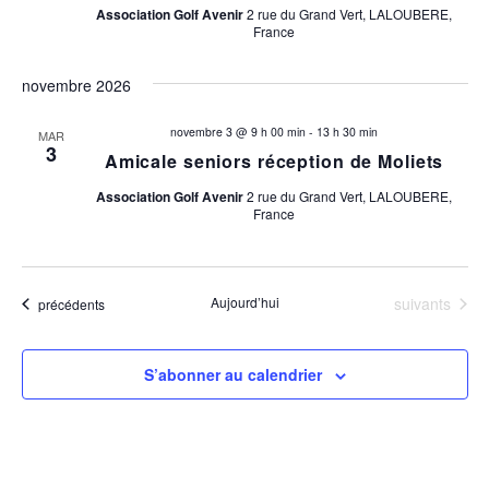
Association Golf Avenir
2 rue du Grand Vert, LALOUBERE,
France
novembre 2026
novembre 3 @ 9 h 00 min
-
13 h 30 min
MAR
3
Amicale seniors réception de Moliets
Association Golf Avenir
2 rue du Grand Vert, LALOUBERE,
France
Évènements
Aujourd’hui
suivants
Évènements
précédents
S’abonner au calendrier