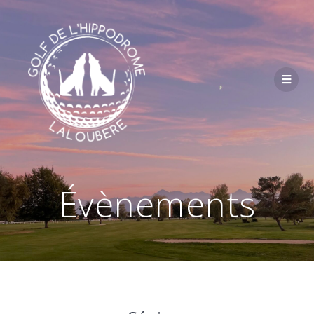
Passer
au
contenu
Évènements