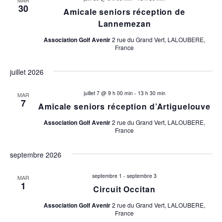
MAR
v
n
30
Amicale seniors réception de
u
Lannemezan
p
e
Association Golf Avenir
2 rue du Grand Vert, LALOUBERE,
a
s
France
É
r
juillet 2026
v
c
è
juillet 7 @ 9 h 00 min
-
13 h 30 min
MAR
7
Amicale seniors réception d’Artiguelouve
o
n
Association Golf Avenir
2 rue du Grand Vert, LALOUBERE,
e
n
France
m
s
septembre 2026
e
u
n
septembre 1
-
septembre 3
MAR
1
t
Circuit Occitan
l
Association Golf Avenir
2 rue du Grand Vert, LALOUBERE,
t
France