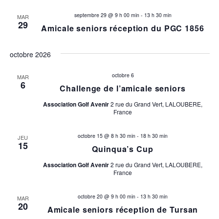
a
septembre 29 @ 9 h 00 min
-
13 h 30 min
MAR
29
Amicale seniors réception du PGC 1856
t
i
octobre 2026
o
octobre 6
MAR
6
Challenge de l’amicale seniors
n
Association Golf Avenir
2 rue du Grand Vert, LALOUBERE,
s
France
octobre 15 @ 8 h 30 min
-
18 h 30 min
JEU
15
Quinqua’s Cup
Association Golf Avenir
2 rue du Grand Vert, LALOUBERE,
France
octobre 20 @ 9 h 00 min
-
13 h 30 min
MAR
20
Amicale seniors réception de Tursan