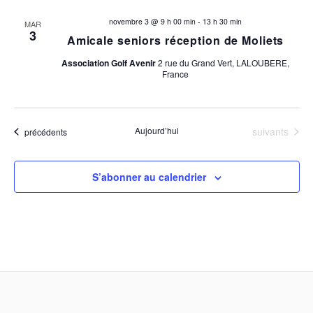
novembre 3 @ 9 h 00 min
-
13 h 30 min
MAR
3
Amicale seniors réception de Moliets
Association Golf Avenir
2 rue du Grand Vert, LALOUBERE,
France
Évènements
Aujourd’hui
suivants
Évènements
précédents
S’abonner au calendrier