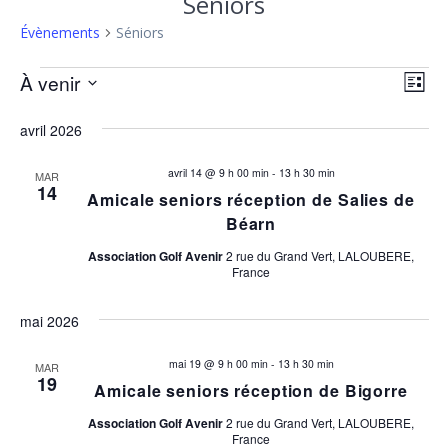
Séniors
Évènements
Séniors
Évènements
N
N
À venir
Liste
Sélectionnez
a
a
une
avril 2026
v
date.
v
i
avril 14 @ 9 h 00 min
-
13 h 30 min
MAR
14
Amicale seniors réception de Salies de
i
g
Béarn
a
g
Association Golf Avenir
2 rue du Grand Vert, LALOUBERE,
t
France
a
i
mai 2026
t
o
n
mai 19 @ 9 h 00 min
-
13 h 30 min
i
MAR
19
d
Amicale seniors réception de Bigorre
o
e
Association Golf Avenir
2 rue du Grand Vert, LALOUBERE,
France