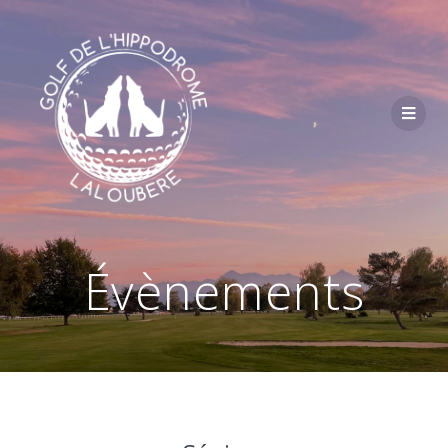
Passer
au
contenu
Évènements