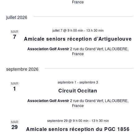
France
a
juillet 2026
t
juillet 7 @ 9 h 00 min
-
13 h 30 min
i
MAR
7
Amicale seniors réception d’Artiguelouve
o
Association Golf Avenir
2 rue du Grand Vert, LALOUBERE,
France
n
septembre 2026
s
septembre 1
-
septembre 3
MAR
1
Circuit Occitan
Association Golf Avenir
2 rue du Grand Vert, LALOUBERE,
France
septembre 29 @ 9 h 00 min
-
13 h 30 min
MAR
29
Amicale seniors réception du PGC 1856