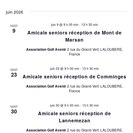
v
n
u
juin 2026
p
e
juin 9 @ 9 h 00 min
-
13 h 30 min
MAR
a
s
9
Amicale seniors réception de Mont de
É
r
Marsan
v
Association Golf Avenir
2 rue du Grand Vert, LALOUBERE,
c
France
è
o
n
juin 23 @ 9 h 00 min
-
13 h 30 min
MAR
23
e
Amicale seniors réception de Comminges
n
m
Association Golf Avenir
2 rue du Grand Vert, LALOUBERE,
s
France
e
u
n
juin 30 @ 9 h 00 min
-
13 h 30 min
MAR
30
t
Amicale seniors réception de
l
Lannemezan
t
Association Golf Avenir
2 rue du Grand Vert, LALOUBERE,